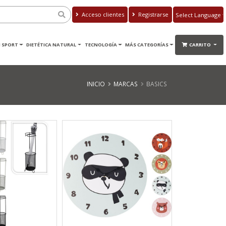
Acceso clientes
Registrarse
Powered by
Translate
 SPORT
DIETÉTICA NATURAL
TECNOLOGÍA
MÁS CATEGORÍAS
CARRITO
INICIO
MARCAS
BASICS