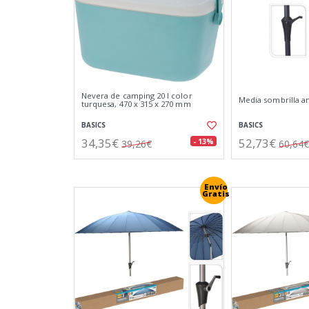
Nevera de camping 20 l color
Media sombrilla an
turquesa, 470 x 315 x 270 mm
BASICS
BASICS
34,35€
52,73€
- 13%
39,26€
60,64€
Envío
Gratis