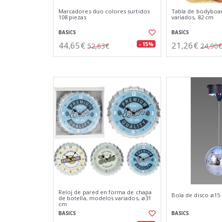
Marcadores duo colores surtidos
Tabla de bodyboa
108 piezas
variados, 82 cm
BASICS
BASICS
44,65€
21,26€
- 15%
52,63€
24,90€
Reloj de pared en forma de chapa
Bola de disco ø15
de botella, modelos variados, ø31
cm
BASICS
BASICS