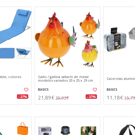
gable, colores
Gallo / gallina saltarín de metal
Cacerolas alumin
modelos variados 20 x 25 x 29 cm
BASICS
BASICS
21,89€
11,18€
- 27%
- 27%
30,02€
15,7