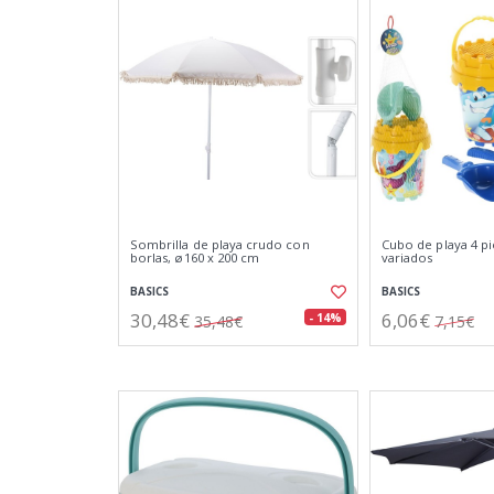
Sombrilla de playa crudo con
Cubo de playa 4 p
borlas, ø160 x 200 cm
variados
BASICS
BASICS
30,48€
6,06€
- 14%
35,48€
7,15€