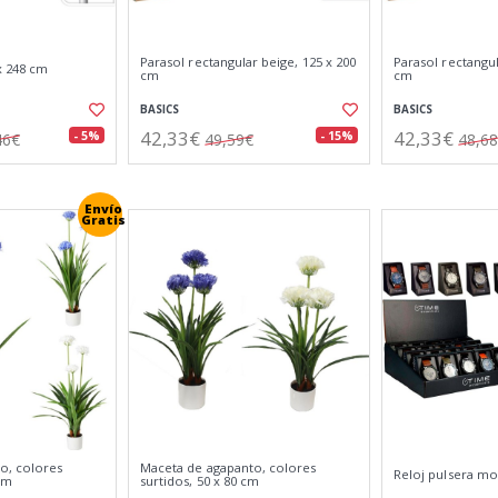
Parasol rectangular beige, 125 x 200
Parasol rectangul
 x 248 cm
cm
cm
BASICS
BASICS
42,33€
42,33€
- 5%
- 15%
46€
49,59€
48,6
Envío
Gratis
o, colores
Maceta de agapanto, colores
Reloj pulsera mo
 cm
surtidos, 50 x 80 cm