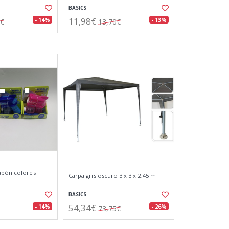
BASICS
11,98€
- 14%
- 13%
8€
13,70€
abón colores
Carpa gris oscuro 3 x 3 x 2,45 m
BASICS
54,34€
- 14%
- 26%
73,75€