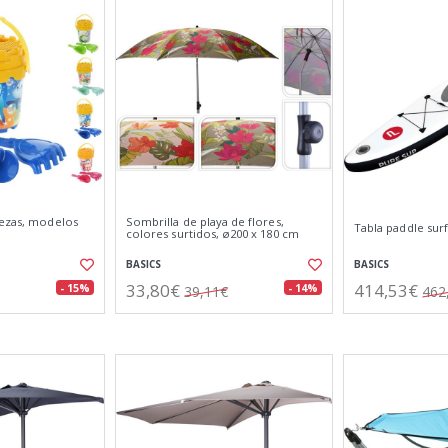
iezas, modelos
Sombrilla de playa de flores,
Tabla paddle surf
colores surtidos, ø200 x 180 cm
BASICS
BASICS
33,80€
414,53€
- 15%
- 14%
39,11€
462