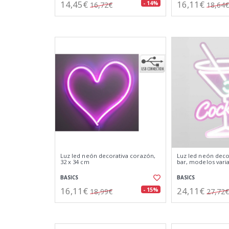
14,45€
16,11€
- 14%
16,72€
18,64€
Luz led neón decorativa corazón,
Luz led neón decor
32 x 34 cm
bar, modelos varia
BASICS
BASICS
16,11€
24,11€
- 15%
18,99€
27,72€