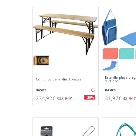
Esterilla playa ple
Conjunto de jardín 3 piezas
surtidos
BASICS
BASICS
234,92€
31,97€
- 29%
328,89€
43,84€