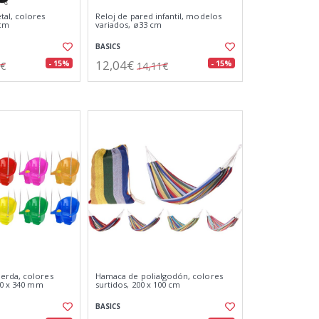
al, colores
Reloj de pared infantil, modelos
 cm
variados, ø33 cm
BASICS
12,04€
- 15%
- 15%
5€
14,11€
erda, colores
Hamaca de polialgodón, colores
00 x 340 mm
surtidos, 200 x 100 cm
BASICS