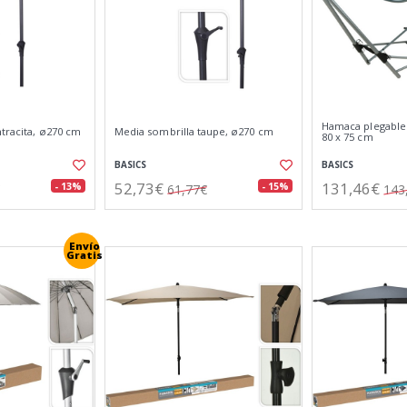
Hamaca plegable
tracita, ø270 cm
Media sombrilla taupe, ø270 cm
80 x 75 cm
BASICS
BASICS
52,73€
131,46€
- 13%
- 15%
61,77€
143
Envío
Gratis