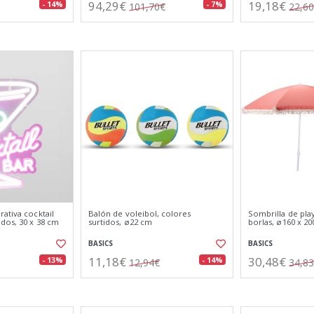
94,29€
19,18€
- 14%
- 7%
101,70€
22,6
ativa cocktail
Balón de voleibol, colores
Sombrilla de pla
dos, 30 x 38 cm
surtidos, ø22 cm
borlas, ø160 x 2
BASICS
BASICS
11,18€
30,48€
- 13%
- 14%
12,94€
34,8