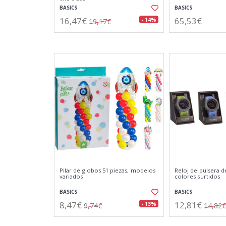
BASICS
BASICS
16,47€
65,53€
- 14%
19,17€
Pilar de globos 51 piezas, modelos
Reloj de pulsera de
variados
colores surtidos
BASICS
BASICS
8,47€
12,81€
- 13%
9,74€
14,82€