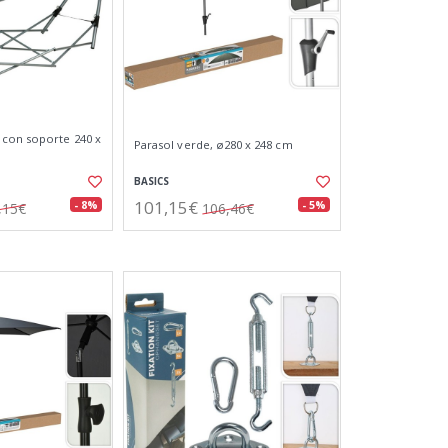
 con soporte 240 x
Parasol verde, ø280 x 248 cm
BASICS
101,15€
- 8%
- 5%
,15€
106,46€