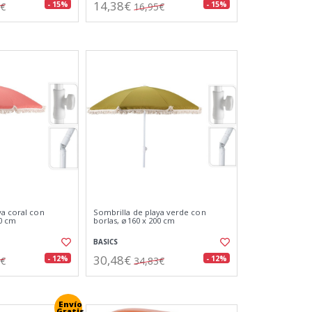
14,38€
- 15%
- 15%
0€
16,95€
ya coral con
Sombrilla de playa verde con
00 cm
borlas, ø160 x 200 cm
BASICS
30,48€
- 12%
- 12%
3€
34,83€
Envío
Gratis