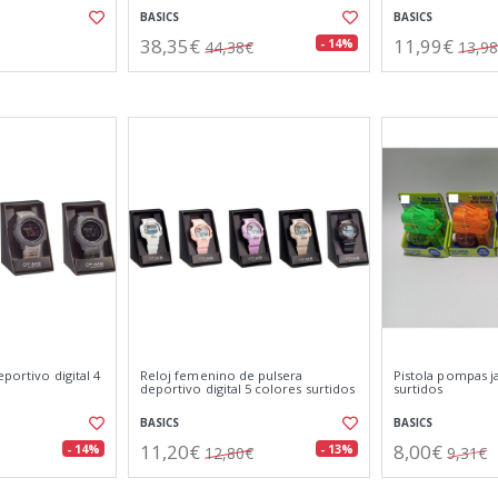
BASICS
BASICS
38,35€
11,99€
- 14%
44,38€
13,9
portivo digital 4
Reloj femenino de pulsera
Pistola pompas j
deportivo digital 5 colores surtidos
surtidos
BASICS
BASICS
11,20€
8,00€
- 14%
- 13%
12,80€
9,31€