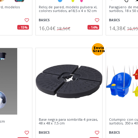
rd, modelos
Reloj de pared, modelo pulsera xl,
Paragüero de met
colores surtidos, ø18,5 x 4 x 92 cm
surtidos, 18 x 50
BASICS
BASICS
16,04€
14,38€
- 15%
- 14%
18,56€
16,9
Envío
Gratis
Base negra para sombrilla 4 piezas,
Columpio con cu
 cm
48 x 48 x 7,5 cm
surtidos, 350 x 4
BASICS
BASICS