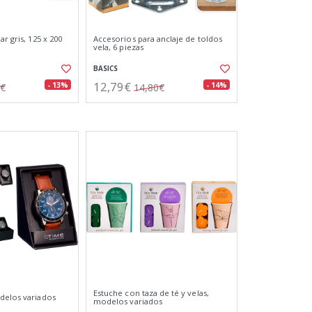
ar gris, 125 x 200
Accesorios para anclaje de toldos
vela, 6 piezas
BASICS
12,79€
- 13%
- 14%
8€
14,80€
Estuche con taza de té y velas,
delos variados
modelos variados