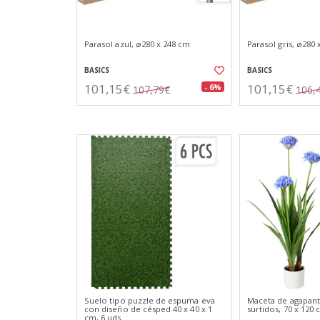
Parasol azul, ø280 x 248 cm
Parasol gris, ø280
BASICS
BASICS
101,15€
101,15€
- 6%
107,79€
106,
Suelo tipo puzzle de espuma eva
Maceta de agapant
con diseño de césped 40 x 40 x 1
surtidos, 70 x 120
cm, 6 uds