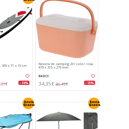
Nevera de camping 20 l color rosa,
, 305 x 71 x 10 cm
470 x 315 x 270 mm
BASICS
34,35€
- 10%
- 15%
,31€
40,49€
Envío
Envío
Gratis
Gratis