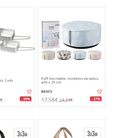
Puff hinchable, modelos variados,
io 2 uds
ø55 x 25 cm
BASICS
17,58€
- 29%
- 27%
3€
24,24€