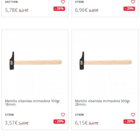
VATTON
STEIN
5,78€
6,96€
- 30%
- 29%
8,21€
9,85€
Martillo ebanista m/madera 100gr.
Martillo ebanista m/madera 500gr.
18mm.
28mm.
STEIN
STEIN
3,57€
6,15€
- 29%
- 29%
5,03€
8,61€