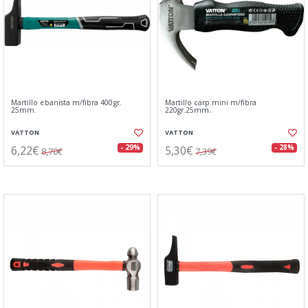
Martillo ebanista m/fibra 400gr.
Martillo carp.mini m/fibra
25mm.
220gr.25mm.
VATTON
VATTON
6,22€
5,30€
- 29%
- 28%
8,70€
7,39€