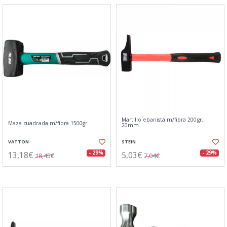
Martillo ebanista m/fibra 200gr.
Maza cuadrada m/fibra 1500gr.
20mm.
VATTON
STEIN
13,18€
5,03€
- 29%
- 29%
18,45€
7,04€