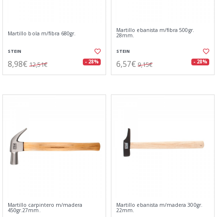
Martillo ebanista m/fibra 500gr.
Martillo bola m/fibra 680gr.
28mm.
STEIN
STEIN
8,98€
6,57€
- 28%
- 28%
12,51€
9,15€
Martillo carpintero m/madera
Martillo ebanista m/madera 300gr.
450gr.27mm.
22mm.