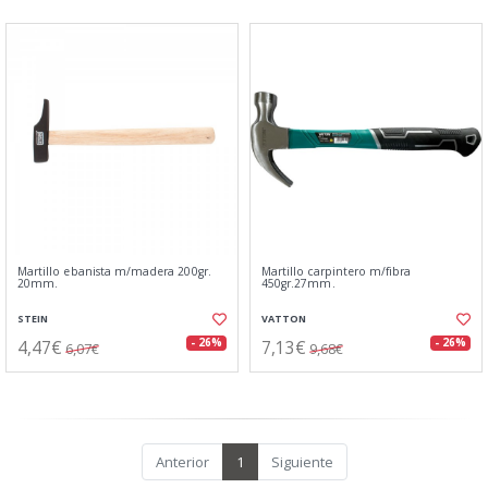
Martillo ebanista m/madera 200gr.
Martillo carpintero m/fibra
20mm.
450gr.27mm.
STEIN
VATTON
4,47€
7,13€
- 26%
- 26%
6,07€
9,68€
Anterior
1
Siguiente