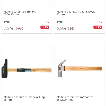
Martillo carpintero m/fibra
Martillo ebanista m/fibra 300gr.
680gr.29mm.
22mm.
STEIN
STEIN
7,67€
5,66€
- 30%
- 30%
10,96€
8,04€
Martillo ebanista m/madera 400gr.
Martillo carpintero m/madera
25mm.
680gr.29mm.