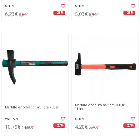
STEIN
STEIN
6,23€
5,03€
- 28%
- 28%
8,64€
6,94€
Martillo ebanista m/fibra 100gr.
Martillo encofrador m/fibra 700gr.
18mm.
VATTON
STEIN
10,79€
4,20€
- 27%
- 27%
14,80€
5,76€