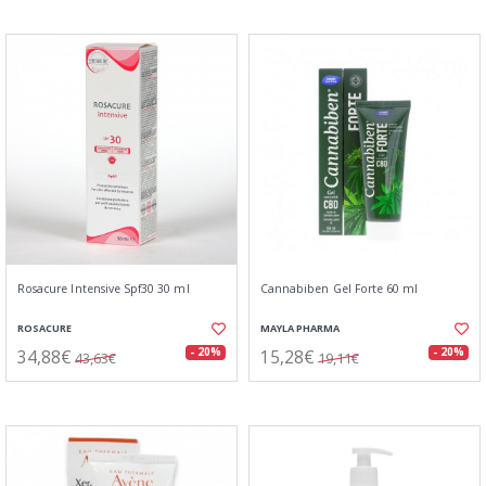
Rosacure Intensive Spf30 30 ml
Cannabiben Gel Forte 60 ml
ROSACURE
MAYLA PHARMA
34,88€
15,28€
- 20%
- 20%
43,63€
19,11€