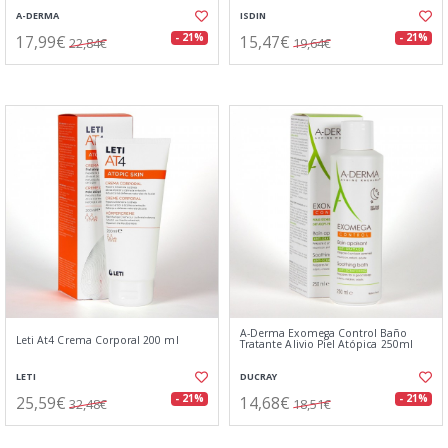
A-DERMA
ISDIN
17,99€
15,47€
- 21%
- 21%
22,84€
19,64€
A-Derma Exomega Control Baño
Leti At4 Crema Corporal 200 ml
Tratante Alivio Piel Atópica 250ml
LETI
DUCRAY
25,59€
14,68€
- 21%
- 21%
32,48€
18,51€