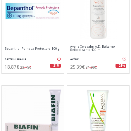
Avene Xeracalm A.D. Bálsamo
Bepanthol Pomada Protectora 100 g
Relipidizante 400 ml
BAYER HISPANIA
AVÈNE
18,87€
25,39€
- 21%
- 21%
23,78€
31,99€