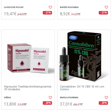
LA ROCHE POSAY
BAYER HISPANIA
19,47€
8,92€
- 21%
- 21%
24,52€
11,23€
Hiposudol Toallitas Antitranspirantes
Cannabiben Oil 15 CBD 10 ml con
10 Unidades
Gotero
VIÑAS
MAYLA PHARMA
13,80€
37,01€
- 20%
- 20%
17,28€
46,31€