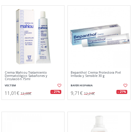
Crema Mahiou Tratamiento
Bepanthol Crema Protectora Piel
Dermatológico Sabañones y
Irritada y Sensible 30 g
Circulación 75ml
VECTEM
BAYER HISPANIA
11,01€
9,71€
- 21%
- 21%
13,88€
12,24€