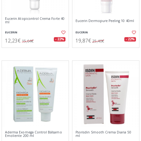
Eucerin Atopicontrol Crema Forte 40
Eucerin Dermopure Peeling 10 40ml
ml
EUCERIN
EUCERIN
12,23€
19,87€
- 22%
- 22%
15,64€
25,40€
Aderma Exomega Control Bálsamo
Psorisdin Smooth Crema Diaria 50
Emoliente 200 ml
ml