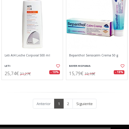
Leti At4 Leche Corporal 500 ml
Bepanthol Sensicalm Crema 50 g
LETI
BAYER HISPANIA
25,74€
15,79€
- 18%
- 18%
31,27€
19,18€
Anterior
1
2
Siguiente