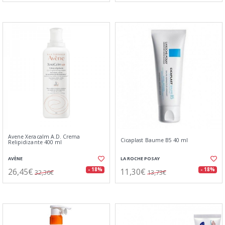
Avene Xeracalm A.D. Crema
Cicaplast Baume B5 40 ml
Relipidizante 400 ml
AVÈNE
LA ROCHE POSAY
26,45€
11,30€
- 18%
- 18%
32,36€
13,73€