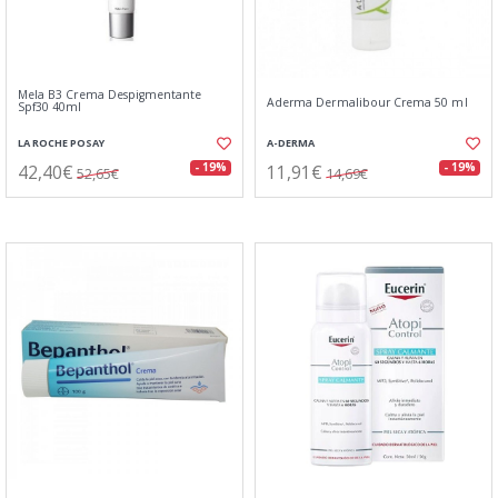
Mela B3 Crema Despigmentante
Aderma Dermalibour Crema 50 ml
Spf30 40ml
LA ROCHE POSAY
A-DERMA
42,40€
11,91€
- 19%
- 19%
52,65€
14,69€