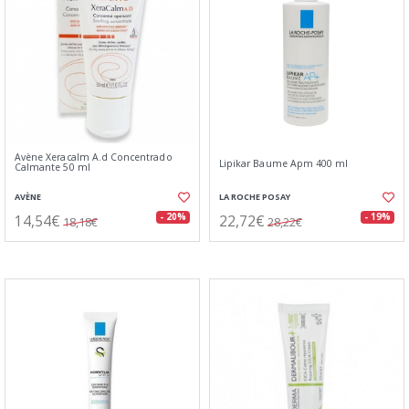
Avène Xeracalm A.d Concentrado
Lipikar Baume Apm 400 ml
Calmante 50 ml
AVÈNE
LA ROCHE POSAY
14,54€
22,72€
- 20%
- 19%
18,18€
28,22€