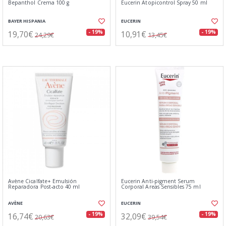
Bepanthol Crema 100 g
Eucerin Atopicontrol Spray 50 ml
BAYER HISPANIA
EUCERIN
19,70€
10,91€
- 19%
- 19%
24,29€
13,45€
Avène Cicalfate+ Emulsión
Eucerin Anti-pigment Serum
Reparadora Post-acto 40 ml
Corporal Areas Sensibles 75 ml
AVÈNE
EUCERIN
16,74€
32,09€
- 19%
- 19%
20,63€
39,54€