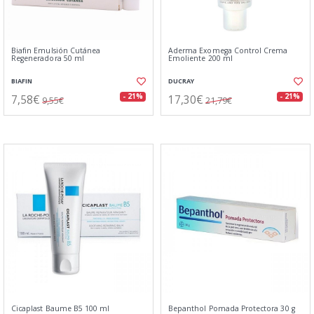
Biafin Emulsión Cutánea
Aderma Exomega Control Crema
Regeneradora 50 ml
Emoliente 200 ml
BIAFIN
DUCRAY
7,58€
17,30€
- 21%
- 21%
9,55€
21,79€
Cicaplast Baume B5 100 ml
Bepanthol Pomada Protectora 30 g