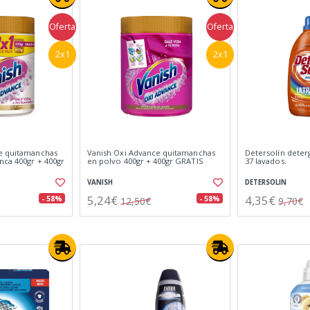
Oferta
Oferta
2x1
2x1
e quitamanchas
Vanish Oxi Advance quitamanchas
Detersolín deter
nca 400gr + 400gr
en polvo 400gr + 400gr GRATIS
37 lavados.
VANISH
DETERSOLIN
5,24€
4,35€
- 58%
- 58%
12,50€
9,70€