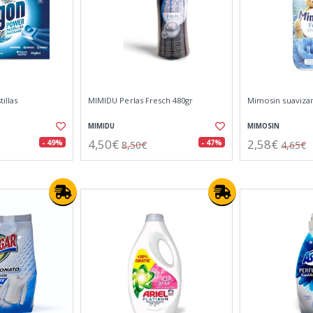
illas
MIMIDU Perlas Fresch 480gr
Mimosin suavizan
MIMIDU
MIMOSIN
4,50€
2,58€
- 49%
- 47%
8,50€
4,65€