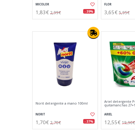
MICOLOR
FLOR
1,83€
3,65€
- 39%
2,99€
5,95€
Ariel detergente 
Norit detergente a mano 100ml
quitamanchas 27+
NORIT
ARIEL
1,70€
12,55€
- 37%
2,70€
19,90€