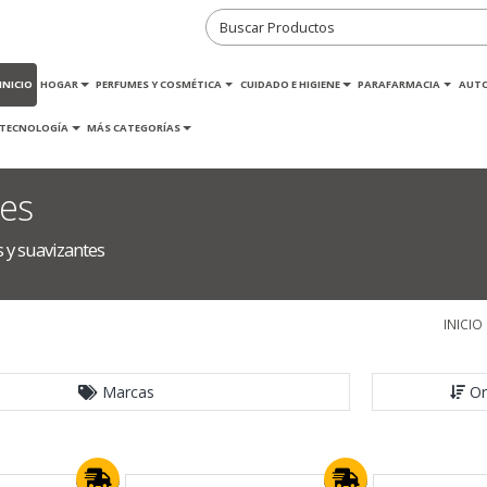
INICIO
HOGAR
PERFUMES Y COSMÉTICA
CUIDADO E HIGIENE
PARAFARMACIA
AUT
TECNOLOGÍA
MÁS CATEGORÍAS
tes
 y suavizantes
INICIO
Marcas
Or