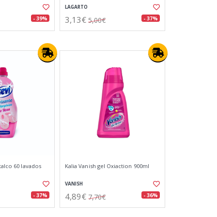
LAGARTO
3,13€
- 39%
- 37%
5,00€
talco 60 lavados
Kalia Vanish gel Oxiaction 900ml
VANISH
4,89€
- 37%
- 36%
7,70€