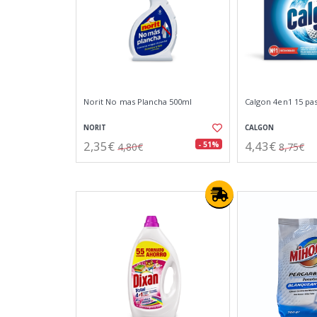
Norit No mas Plancha 500ml
Calgon 4en1 15 past
NORIT
CALGON
2,35€
4,43€
- 51%
4,80€
8,75€