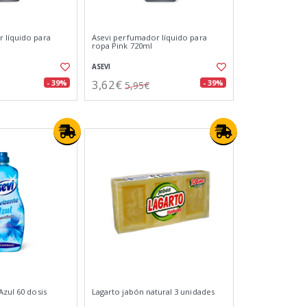
 líquido para
Asevi perfumador líquido para
ropa Pink 720ml
ASEVI
3,62€
- 39%
- 39%
5,95€
Azul 60 dosis
Lagarto jabón natural 3 unidades