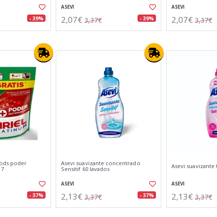
ASEVI
ASEVI
2,07€
2,07€
- 39%
- 39%
3,37€
3,37€
Pods poder
Asevi suavizante concentrado
Asevi suavizante 
17
Sensitif 60 lavados
ASEVI
ASEVI
2,13€
2,13€
- 37%
- 37%
3,37€
3,37€