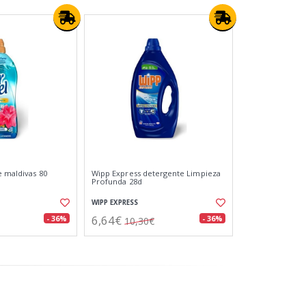
e maldivas 80
Wipp Express detergente Limpieza
Profunda 28d
WIPP EXPRESS
6,64€
- 36%
- 36%
10,30€