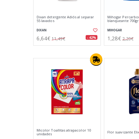
Dixan detergente Adiós al separar
Mihogar Percarbo
55 lavados
blanqueante 700gr
DIXAN
MIHOGAR
6,64€
1,28€
- 42%
11,49€
2,20€
Micolor Toallitas atrapacolor 10
Flor suavizante Eli
unidades