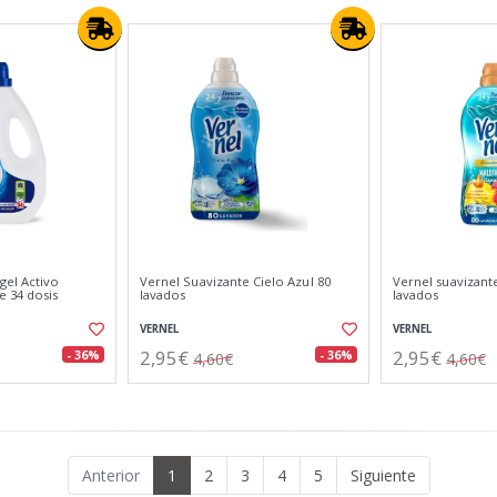
gel Activo
Vernel Suavizante Cielo Azul 80
Vernel suavizant
e 34 dosis
lavados
lavados
VERNEL
VERNEL
2,95€
2,95€
- 36%
- 36%
4,60€
4,60€
Anterior
1
2
3
4
5
Siguiente