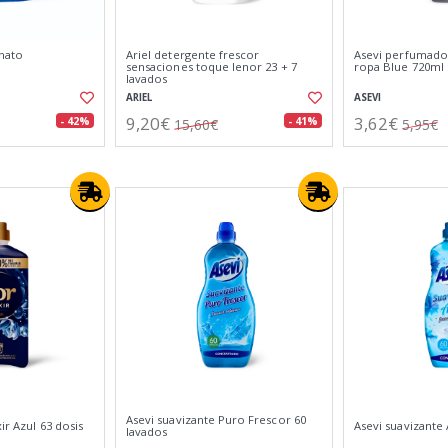
nato
Ariel detergente frescor
Asevi perfumador
sensaciones toque lenor 23 + 7
ropa Blue 720ml
lavados
ARIEL
ASEVI
9,20€
3,62€
- 42%
- 41%
15,60€
5,95€
Asevi suavizante Puro Frescor 60
xir Azul 63 dosis
Asevi suavizante 
lavados