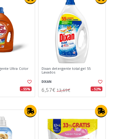
gente Ultra Color
Dixan detergente total gel 55
Lavados
DIXAN
6,57€
- 55%
- 52%
13,69€