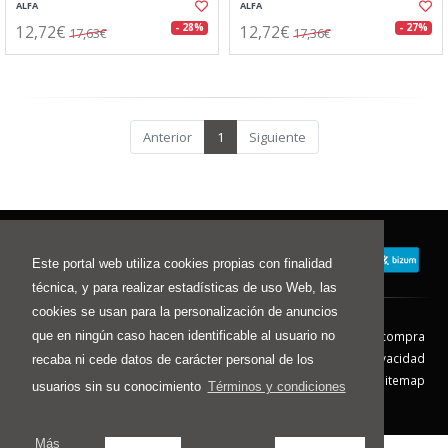
ALFA
ALFA
12,72€
12,72€
- 28%
- 27%
17,63€
17,36€
Anterior
1
Siguiente
Este portal web utiliza cookies propias con finalidad
técnica, y para realizar estadísticas de uso Web, las
cookies se usan para la personalización de anuncios
que en ningún caso hacen identificable al usuario no
Contacto
Aviso Legal
Condiciones de compra
Política de envíos
Política de devolución
Política de Privacidad
recaba ni cede datos de carácter personal de los
Política de Cookies
Sitemap
usuarios sin su conocimiento
Términos y condiciones
© 2026 - Todos los derechos reservados.
Más