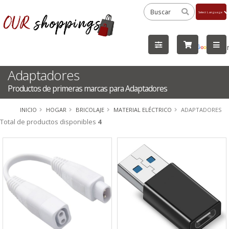
Powered
by
Tra
Adaptadores
Productos de primeras marcas para Adaptadores
INICIO
HOGAR
BRICOLAJE
MATERIAL ELÉCTRICO
ADAPTADORES
Total de productos disponibles
4