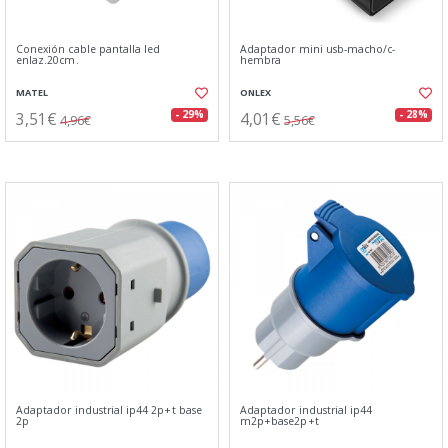
Conexión cable pantalla led
Adaptador mini usb-macho/c-
enlaz.20cm.
hembra
MATEL
ONLEX
3,51€
4,01€
- 29%
- 28%
4,96€
5,56€
Adaptador industrial ip44 2p+t base
Adaptador industrial ip44
2p
m2p+base2p+t