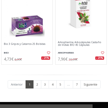
Arkopharma Arkocápsulas Castaño
Bio 3 Gripes y Catarros 25 Bolsitas
de Indias BIO 45 Cápsulas
BIE3
ARKOPHARMA
4,73€
7,96€
- 21%
- 21%
6,00€
10,09€
Anterior
1
2
3
4
5
…
7
Siguiente