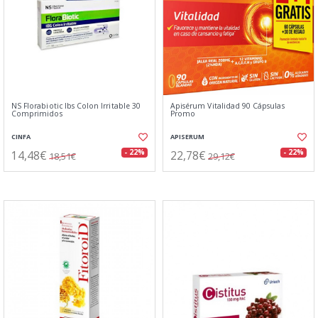
NS Florabiotic Ibs Colon Irritable 30
Apisérum Vitalidad 90 Cápsulas
Comprimidos
Promo
CINFA
APISERUM
14,48€
22,78€
- 22%
- 22%
18,51€
29,12€