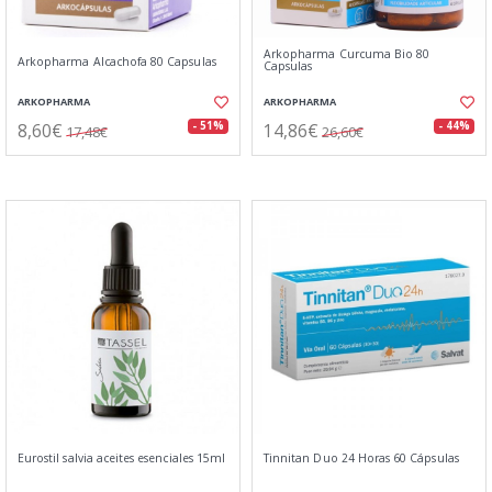
Arkopharma Curcuma Bio 80
Arkopharma Alcachofa 80 Capsulas
Capsulas
ARKOPHARMA
ARKOPHARMA
8,60€
14,86€
- 51%
- 44%
17,48€
26,60€
Eurostil salvia aceites esenciales 15ml
Tinnitan Duo 24 Horas 60 Cápsulas