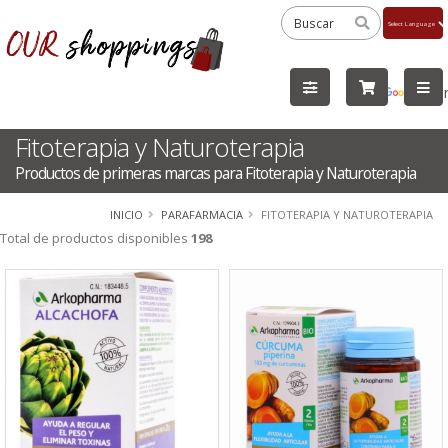
Powered
by
Tra
Fitoterapia y Naturoterapia
Productos de primeras marcas para Fitoterapia y Naturoterapia
INICIO
PARAFARMACIA
FITOTERAPIA Y NATUROTERAPIA
Total de productos disponibles
198