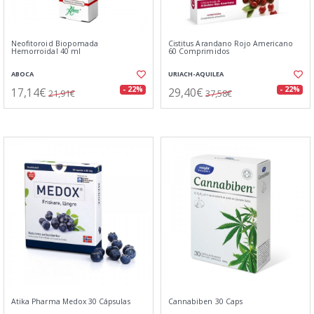
Neofitoroid Biopomada
Cistitus Arandano Rojo Americano
Hemorroidal 40 ml
60 Comprimidos
ABOCA
URIACH-AQUILEA
17,14€
29,40€
- 22%
- 22%
21,91€
37,58€
Atika Pharma Medox 30 Cápsulas
Cannabiben 30 Caps