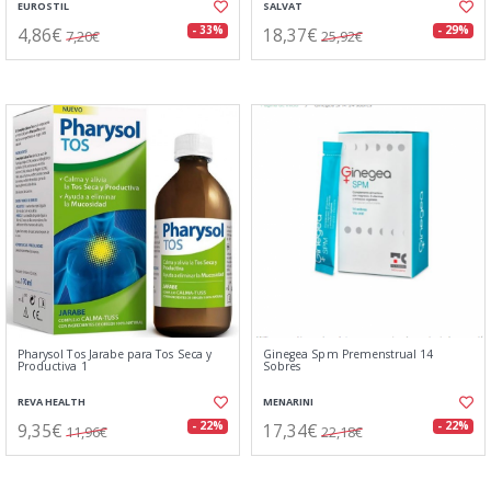
EUROSTIL
SALVAT
4,86€
18,37€
- 33%
- 29%
7,20€
25,92€
Pharysol Tos Jarabe para Tos Seca y
Ginegea Spm Premenstrual 14
Productiva 1
Sobres
REVA HEALTH
MENARINI
9,35€
17,34€
- 22%
- 22%
11,96€
22,18€