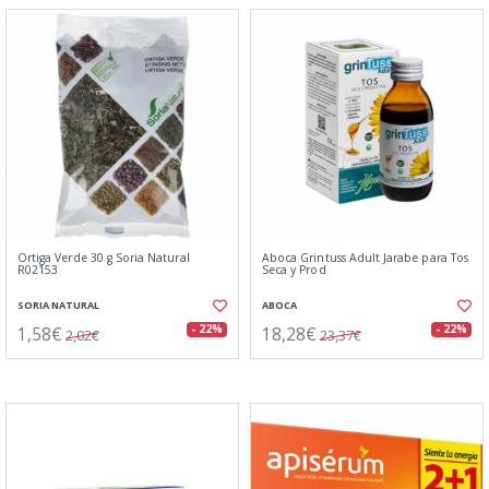
Ortiga Verde 30 g Soria Natural
Aboca Grintuss Adult Jarabe para Tos
R02153
Seca y Prod
SORIA NATURAL
ABOCA
1,58€
18,28€
- 22%
- 22%
2,02€
23,37€