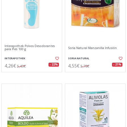
Interapothek Polvos Desodorantes
Soria Natural Manzanilla Infusión
para Pies 100 g
INTERAPOTHEK
SORIA NATURAL
4,26€
4,55€
- 22%
- 21%
5,43€
5,78€