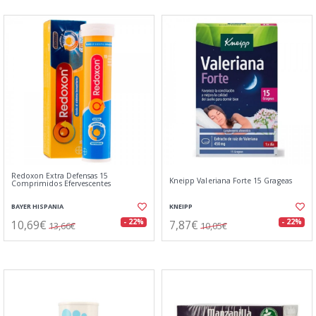
Redoxon Extra Defensas 15
Kneipp Valeriana Forte 15 Grageas
Comprimidos Efervescentes
BAYER HISPANIA
KNEIPP
10,69€
7,87€
- 22%
- 22%
13,66€
10,05€