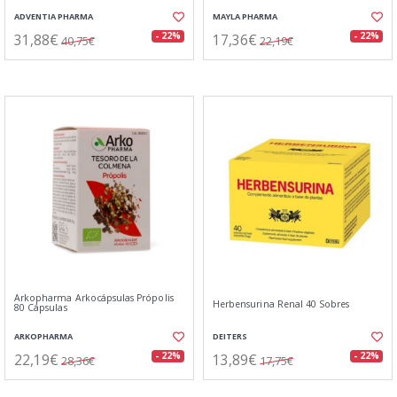
ADVENTIA PHARMA
MAYLA PHARMA
31,88€
17,36€
- 22%
- 22%
40,75€
22,19€
Arkopharma Arkocápsulas Própolis
Herbensurina Renal 40 Sobres
80 Cápsulas
ARKOPHARMA
DEITERS
22,19€
13,89€
- 22%
- 22%
28,36€
17,75€