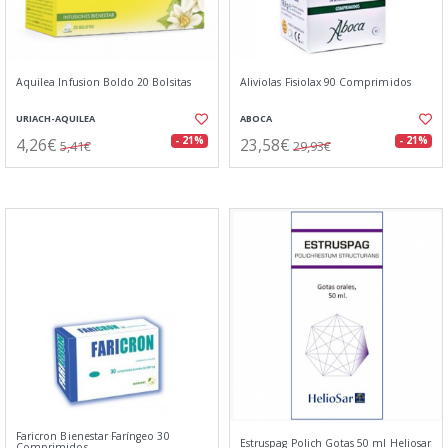
Aquilea Infusion Boldo 20 Bolsitas
Aliviolas Fisiolax 90 Comprimidos
URIACH-AQUILEA
ABOCA
4,26€
23,58€
- 21%
- 21%
5,41€
29,93€
Faricron Bienestar Faríngeo 30
Estruspag Polich Gotas 50 ml Heliosar
Comprimidos