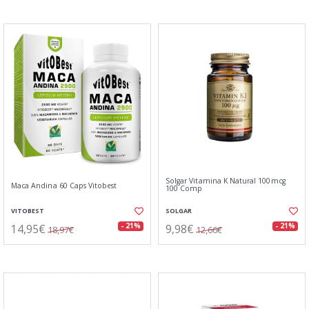
Solgar Vitamina K Natural 100mcg
Maca Andina 60 Caps Vitobest
100 Comp
VITOBEST
SOLGAR
14,95€
9,98€
- 21%
- 21%
18,97€
12,66€