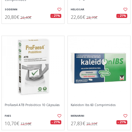
SODEINN
HELIOSAR
20,80€
22,66€
- 21%
- 21%
26,40€
28,76€
ProFaes4 ATB Probiótico 10 Cápsulas
Kaleidon Ibs 60 Comprimidos
FAES
MENARINI
10,70€
27,83€
- 21%
- 21%
13,58€
35,32€