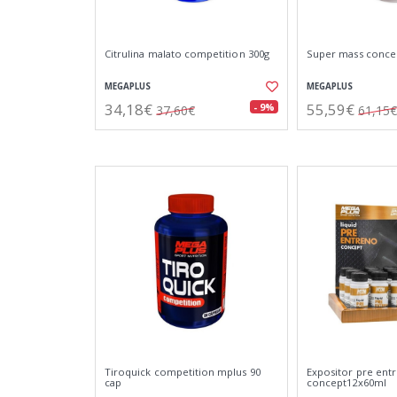
Citrulina malato competition 300g
Super mass concept
MEGAPLUS
MEGAPLUS
34,18€
55,59€
- 9%
37,60€
61,15€
Tiroquick competition mplus 90
Expositor pre ent
cap
concept12x60ml