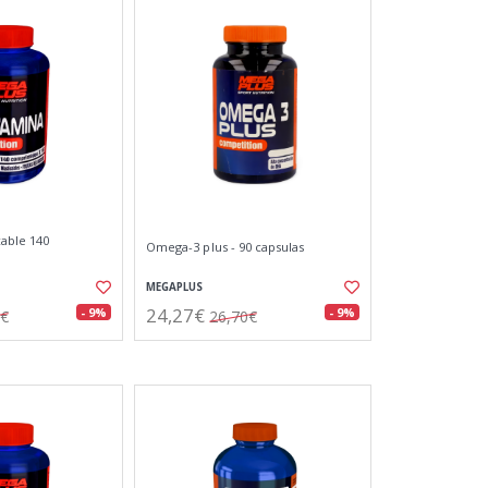
able 140
Omega-3 plus - 90 capsulas
MEGAPLUS
24,27€
- 9%
- 9%
0€
26,70€