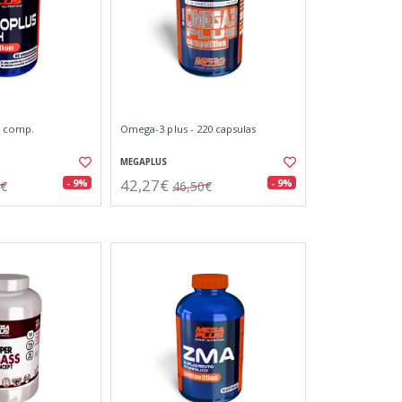
0 comp.
Omega-3 plus - 220 capsulas
MEGAPLUS
42,27€
- 9%
- 9%
0€
46,50€