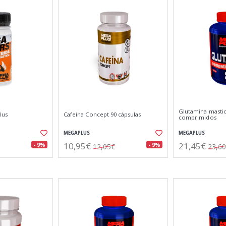
Glutamina mastic
lus
Cafeína Concept 90 cápsulas
comprimidos
MEGAPLUS
MEGAPLUS
10,95€
21,45€
- 9%
- 9%
12,05€
23,6