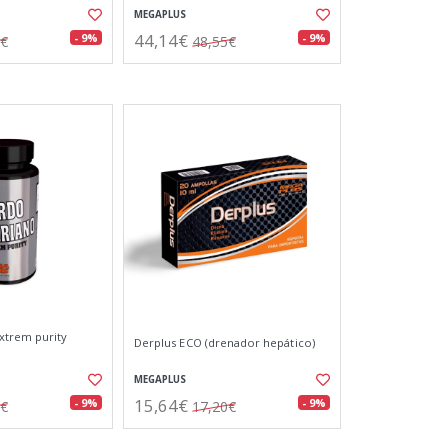
MEGAPLUS
44,14€
- 9%
- 9%
5€
48,55€
xtrem purity
Derplus ECO (drenador hepático)
MEGAPLUS
15,64€
- 9%
- 9%
0€
17,20€