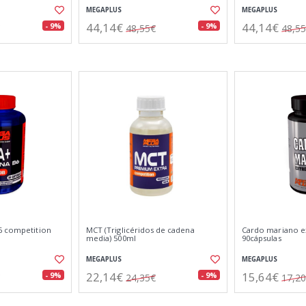
MEGAPLUS
MEGAPLUS
44,14€
44,14€
- 9%
- 9%
48,55€
48,5
6 competition
MCT (Triglicéridos de cadena
Cardo mariano e
media) 500ml
90cápsulas
MEGAPLUS
MEGAPLUS
22,14€
15,64€
- 9%
- 9%
24,35€
17,2