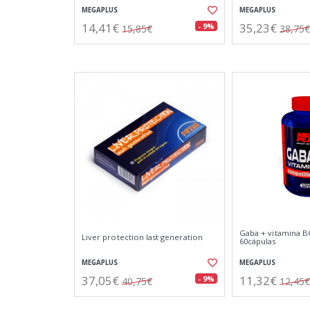
MEGAPLUS
MEGAPLUS
14,41€
35,23€
- 9%
15,85€
38,75€
Gaba + vitamina B
Liver protection last generation
60cápulas
MEGAPLUS
MEGAPLUS
37,05€
11,32€
- 9%
40,75€
12,45€