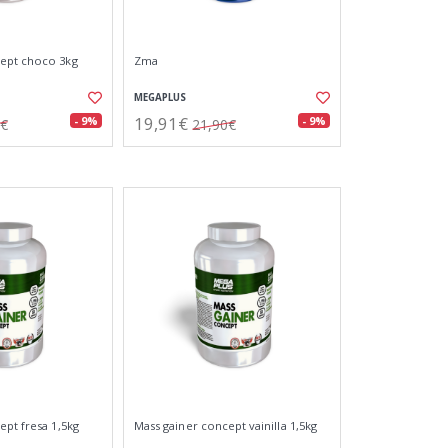
ept choco 3kg
Zma
MEGAPLUS
19,91€
- 9%
- 9%
5€
21,90€
ept fresa 1,5kg
Mass gainer concept vainilla 1,5kg