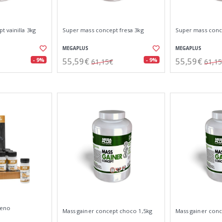
 vainilla 3kg
Super mass concept fresa 3kg
Super mass conc
MEGAPLUS
MEGAPLUS
55,59€
55,59€
- 9%
- 9%
61,15€
61,1
reno
Mass gainer concept choco 1,5kg
Mass gainer conc