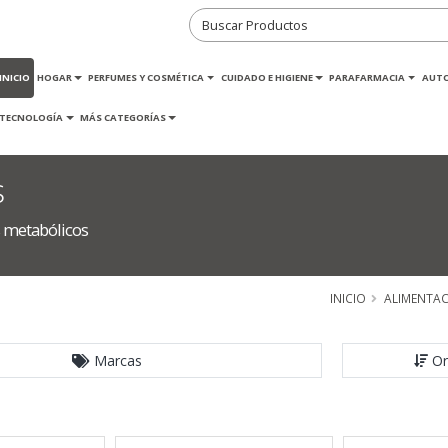
INICIO
HOGAR
PERFUMES Y COSMÉTICA
CUIDADO E HIGIENE
PARAFARMACIA
AUT
TECNOLOGÍA
MÁS CATEGORÍAS
s
 metabólicos
INICIO
ALIMENTA
Marcas
Or