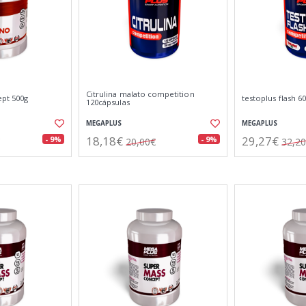
Citrulina malato competition
pt 500g
testoplus flash 6
120cápsulas
MEGAPLUS
MEGAPLUS
18,18€
29,27€
- 9%
- 9%
20,00€
32,2