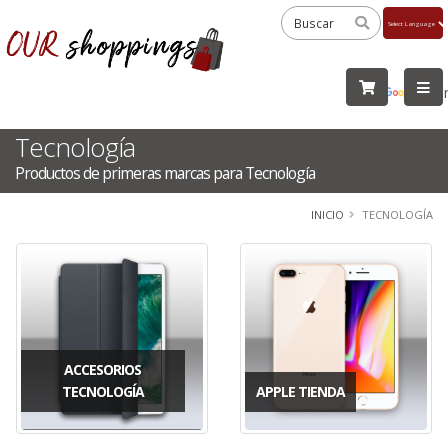
Powered
by
Tra
Tecnología
Productos de primeras marcas para Tecnología
INICIO
TECNOLOGÍA
ACCESORIOS
TECNOLOGÍA
APPLE TIENDA