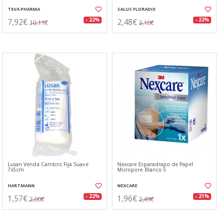
TEVA PHARMA
SALUS FLORADIX
7,92€
2,48€
- 22%
- 22%
10,11€
3,16€
Lusan Venda Cambric Fija Suave
Nexcare Esparadrapo de Papel
7x5cm
Micropore Blanco 5
HARTMANN
NEXCARE
1,57€
1,96€
- 22%
- 21%
2,00€
2,49€