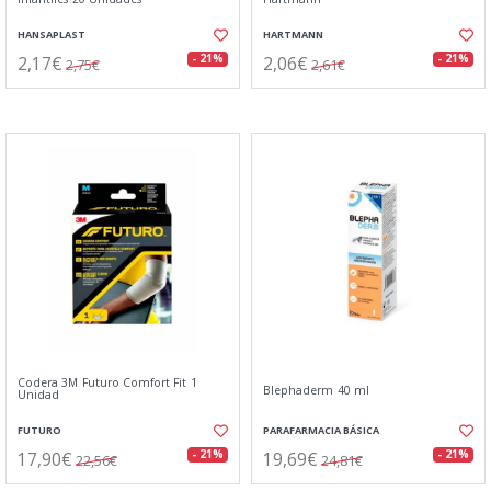
HANSAPLAST
HARTMANN
2,17€
2,06€
- 21%
- 21%
2,75€
2,61€
Codera 3M Futuro Comfort Fit 1
Blephaderm 40 ml
Unidad
FUTURO
PARAFARMACIA BÁSICA
17,90€
19,69€
- 21%
- 21%
22,56€
24,81€