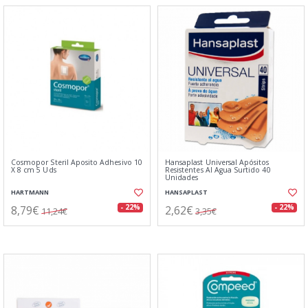
Cosmopor Steril Aposito Adhesivo 10
Hansaplast Universal Apósitos
X 8 cm 5 Uds
Resistentes Al Agua Surtido 40
Unidades
HARTMANN
HANSAPLAST
8,79€
2,62€
- 22%
- 22%
11,24€
3,35€