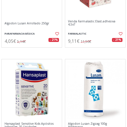
Venda Farmalastic Elast.adhesiva
Algodon Lusan Arrollado 250gr
4,5x7
PARAFARMACIA BÁSICA
FARMALASTIC
4,05€
9,11€
- 21%
- 21%
5,14€
11,56€
Hansaplast Sensitive Kids Apósitos
Algodon Lusan Zigzag 100g
Infantiles 20 Unidades
Hartmann