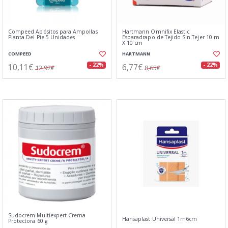
Compeed Apósitos para Ampollas
Hartmann Omnifix Elastic
Planta Del Pie 5 Unidades
Esparadrapo de Tejido Sin Tejer 10 m
X 10 cm
COMPEED
HARTMANN
10,11€
6,77€
- 22%
- 22%
12,92€
8,65€
Sudocrem Multiexpert Crema
Hansaplast Universal 1m6cm
Protectora 60 g