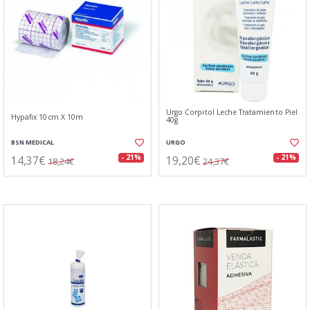
Urgo Corpitol Leche Tratamiento Piel
Hypafix 10cm X 10m
40g
BSN MEDICAL
URGO
14,37€
19,20€
- 21%
- 21%
18,24€
24,37€