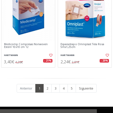
Medicomp Compresas Nonwoven
Esparadrapo Omniplast Tela Rosa
Esteril 10x10 cm 12
5mx1,25cm
HARTMANN
HARTMANN
3,40€
2,24€
- 21%
- 20%
4,28€
2,81€
Anterior
1
2
3
4
5
Siguiente