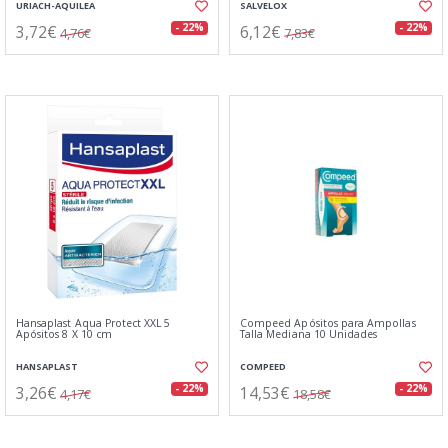
URIACH-AQUILEA
SALVELOX
3,72€
6,12€
- 22%
- 22%
4,76€
7,83€
Hansaplast Aqua Protect XXL 5
Compeed Apósitos para Ampollas
Apósitos 8 X 10 cm
Talla Mediana 10 Unidades
HANSAPLAST
COMPEED
3,26€
14,53€
- 22%
- 22%
4,17€
18,58€