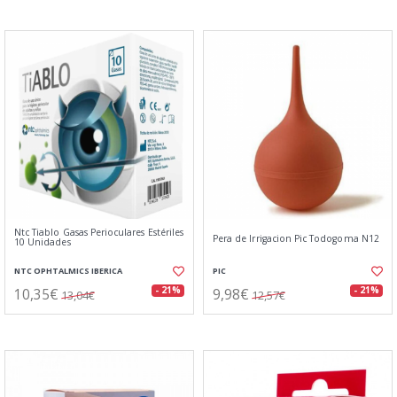
Ntc Tiablo Gasas Perioculares Estériles
Pera de Irrigacion Pic Todogoma N12
10 Unidades
NTC OPHTALMICS IBERICA
PIC
10,35€
9,98€
- 21%
- 21%
13,04€
12,57€