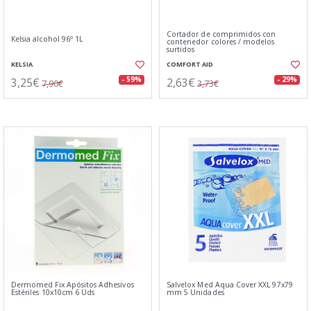
Cortador de comprimidos con
Kelsia alcohol 96º 1L
contenedor colores / modelos
surtidos
KELSIA
COMFORT AID
3,25€
2,63€
- 59%
- 29%
7,90€
3,73€
Dermomed Fix Apósitos Adhesivos
Salvelox Med Aqua Cover XXL 97x79
Estériles 10x10cm 6 Uds
mm 5 Unidades