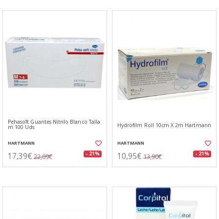
Pehasoft Guantes Nitrilo Blanco Talla
Hydrofilm Roll 10cm X 2m Hartmann
m 100 Uds
HARTMANN
HARTMANN
17,39€
10,95€
- 21%
- 21%
22,09€
13,90€