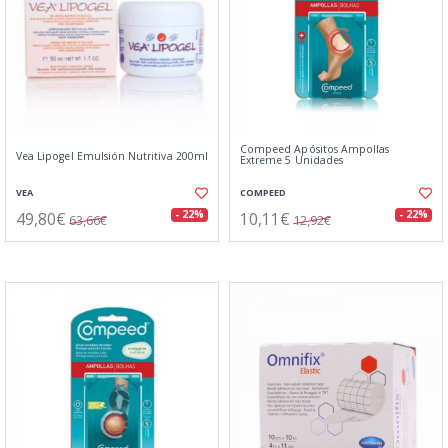
Compeed Apósitos Ampollas
Vea Lipogel Emulsión Nutritiva 200ml
Extreme 5 Unidades
VEA
COMPEED
49,80€
10,11€
- 22%
- 22%
63,66€
12,92€