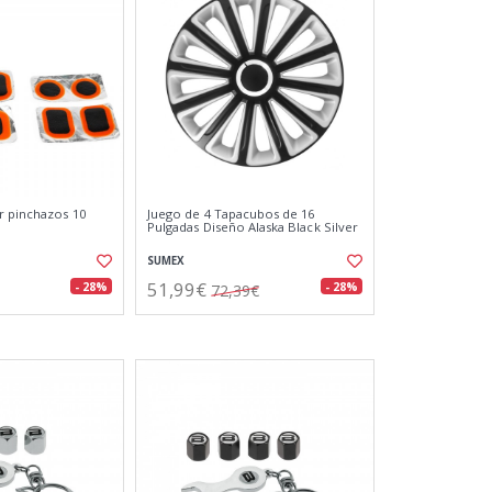
r pinchazos 10
Juego de 4 Tapacubos de 16
Pulgadas Diseño Alaska Black Silver
SUMEX
51,99€
- 28%
- 28%
72,39€