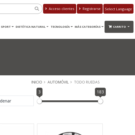
Acceso clientes
Registrarse
Powered by
Translate
 SPORT
DIETÉTICA NATURAL
TECNOLOGÍA
MÁS CATEGORÍAS
CARRITO
INICIO
AUTOMÓVIL
TODO RUEDAS
3
183
denar