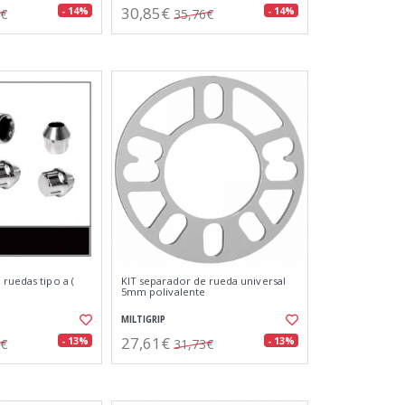
30,85€
- 14%
- 14%
7€
35,76€
ruedas tipo a (
KIT separador de rueda universal
5mm polivalente
MILTIGRIP
27,61€
- 13%
- 13%
0€
31,73€