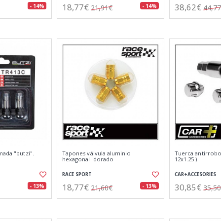
18,77€
38,62€
- 14%
- 14%
21,91€
44,7
mada "butzi".
Tapones válvula aluminio
Tuerca antirrobo 
hexagonal. dorado
12x1.25 )
RACE SPORT
CAR+ACCESORIES
18,77€
30,85€
- 13%
- 13%
21,60€
35,5