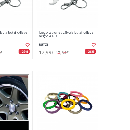
vula butzi c/llave
Juego tapones válvula butzi c/llave
negro 4 UD
BUTZI
12,99€
- 27%
- 26%
7€
17,64€