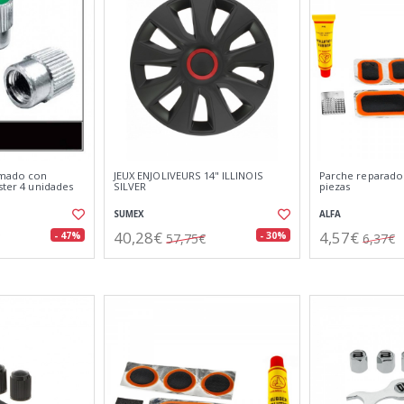
omado con
JEUX ENJOLIVEURS 14" ILLINOIS
Parche reparado
ister 4 unidades
SILVER
piezas
SUMEX
ALFA
40,28€
4,57€
- 47%
- 30%
57,75€
6,37€