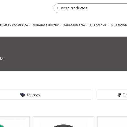
RFUMES Y COSMÉTICA
CUIDADO E HIGIENE
PARAFARMACIA
AUTOMÓVIL
NUTRICIÓN
as
Marcas
Or