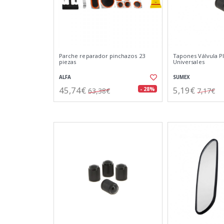
Parche reparador pinchazos 23
Tapones Válvula Pl
piezas
Universales
ALFA
SUMEX
45,74€
5,19€
- 28%
63,38€
7,17€