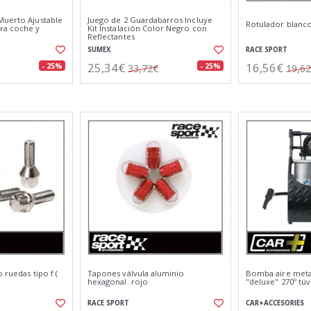
Muerto Ajustable
Juego de 2 Guardabarros Incluye
Rotulador blanc
ra coche y
Kit Instalación Color Negro con
Reflectantes
SUMEX
RACE SPORT
25,34€
16,56€
- 25%
- 25%
33,72€
19,6
 ruedas tipo f (
Tapones válvula aluminio
Bomba aire meta
hexagonal. rojo
"deluxe" 270º tüv
RACE SPORT
CAR+ACCESORIES