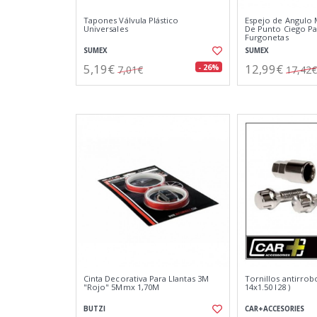
Tapones Válvula Plástico
Espejo de Angulo 
Universales
De Punto Ciego Pa
Furgonetas
SUMEX
SUMEX
5,19€
12,99€
- 26%
7,01€
17,42€
Cinta Decorativa Para Llantas 3M
Tornillos antirrobo
"Rojo" 5Mmx 1,70M
14x1.50 l28 )
BUTZI
CAR+ACCESORIES