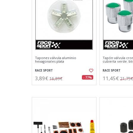
Tapones válvula aluminio
Tapón válvula cr
hexagonales plata
cubierta verde. bl
RACE SPORT
RACE SPORT
3,89€
11,45€
- 77%
16,89€
21,75€