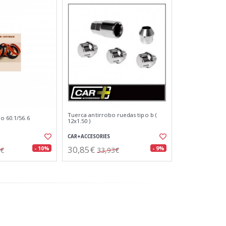
Tuerca antirrobo ruedas tipo b (
o 60.1/56.6
12x1.50 )
CAR+ACCESORIES
30,85€
- 10%
- 9%
2€
33,93€