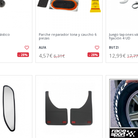
ástico
Parche reparador lona y caucho 6
Juego tapones vál
piezas
fijación 4 UD
ALFA
BUTZI
4,57€
12,99€
- 28%
- 28%
6,31€
17,7