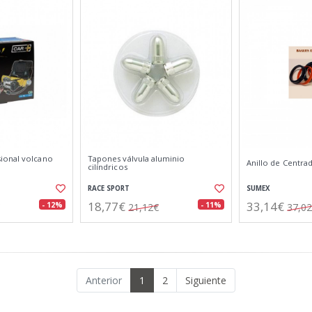
ional volcano
Tapones válvula aluminio
Anillo de Centrad
cilíndricos
RACE SPORT
SUMEX
18,77€
33,14€
- 12%
- 11%
21,12€
37,0
Anterior
1
2
Siguiente