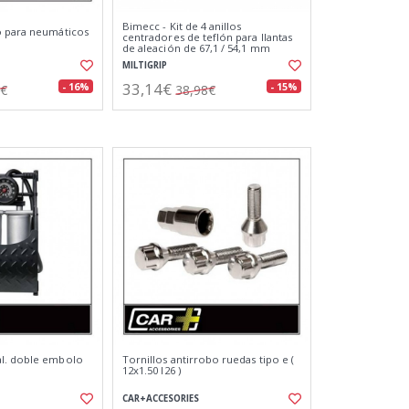
Bimecc - Kit de 4 anillos
o para neumáticos
centradores de teflón para llantas
de aleación de 67,1 / 54,1 mm
MILTIGRIP
33,14€
- 16%
- 15%
2€
38,98€
l. doble embolo
Tornillos antirrobo ruedas tipo e (
12x1.50 l26 )
CAR+ACCESORIES