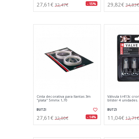
27,61€
29,82€
- 15%
32,47€
34,83€
Cinta decorativa para llantas 3m
Válvula tr413c cro
"plata" 5mmx 1,70
blíster 4 unidades.
BUTZI
BUTZI
27,61€
11,04€
- 14%
32,00€
12,71€