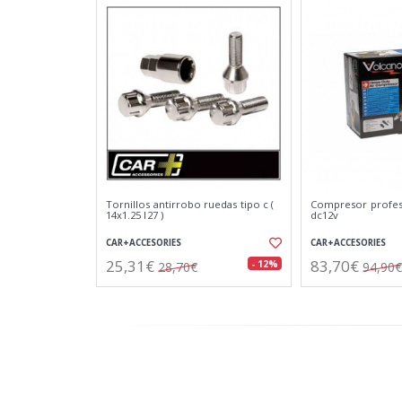
Tornillos antirrobo ruedas tipo c (
Compresor profes
14x1.25 l27 )
dc12v
CAR+ACCESORIES
CAR+ACCESORIES
25,31€
83,70€
- 12%
28,70€
94,90€