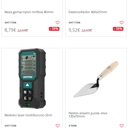
Maza goma/nylon m/fibra 40mm.
Desencofrador 600x25mm
VATTON
VATTON
8,79€
9,52€
- 30%
- 30%
12,56€
13,53€
Paletin albañil punta olivo
Medidor laser multifuncion 50m
130x70mm.
VATTON
STEIN