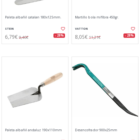
Paleta albañil catalan 180x125mm.
Martillo bola m/fibra 450gr.
STEIN
VATTON
6,79€
8,05€
- 28%
- 28%
9,46€
11,21€
Paleta albañil andaluz 190x110mm
Desencofrador 900x25mm