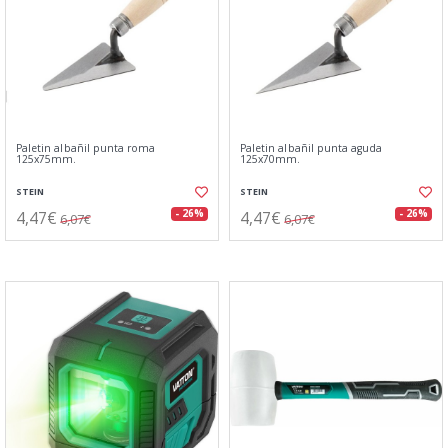
Paletin albañil punta roma
Paletin albañil punta aguda
125x75mm.
125x70mm.
STEIN
STEIN
4,47€
4,47€
- 26%
- 26%
6,07€
6,07€