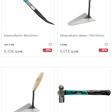
Desencofrador 450x25mm
Paleta albañil catalan 170x120mm.
VATTON
STEIN
6,39€
6,01€
- 29%
- 28%
8,94€
8,38€