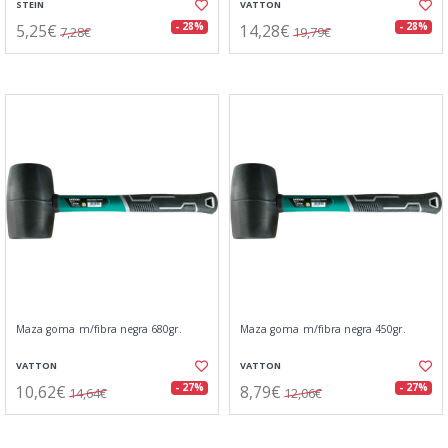
STEIN
VATTON
5,25€
14,28€
- 28%
- 28%
7,28€
19,79€
Maza goma m/fibra negra 680gr.
Maza goma m/fibra negra 450gr.
VATTON
VATTON
10,62€
8,79€
- 27%
- 27%
14,64€
12,06€