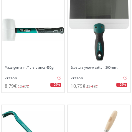
Maza goma m/fibra blanca 450gr.
Espatula yesero vatton 300mm.
VATTON
VATTON
8,79€
10,79€
- 29%
- 29%
12,37€
15,18€