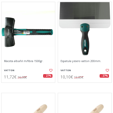
Maceta albañil m/fibra 1500gr.
Espatula yesero vatton 200mm.
VATTON
VATTON
11,72€
10,10€
- 27%
- 27%
16,08€
13,85€