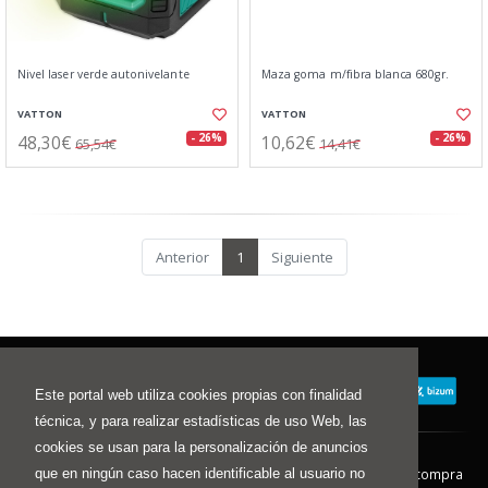
Nivel laser verde autonivelante
Maza goma m/fibra blanca 680gr.
VATTON
VATTON
48,30€
10,62€
- 26%
- 26%
65,54€
14,41€
Anterior
1
Siguiente
Este portal web utiliza cookies propias con finalidad
técnica, y para realizar estadísticas de uso Web, las
cookies se usan para la personalización de anuncios
que en ningún caso hacen identificable al usuario no
Contacto
Aviso Legal
Condiciones de compra