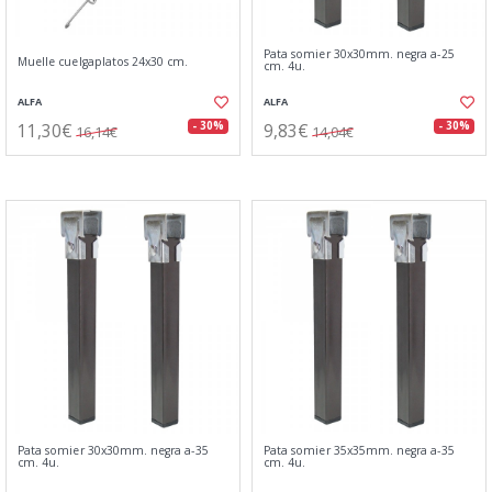
Pata somier 30x30mm. negra a-25
Muelle cuelgaplatos 24x30 cm.
cm. 4u.
ALFA
ALFA
11,30€
9,83€
- 30%
- 30%
16,14€
14,04€
Pata somier 30x30mm. negra a-35
Pata somier 35x35mm. negra a-35
cm. 4u.
cm. 4u.