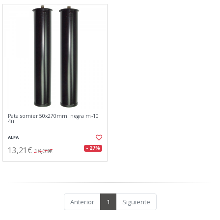
Pata somier 50x270mm. negra m-10
4u.
ALFA
13,21€
- 27%
18,03€
Anterior
1
Siguiente