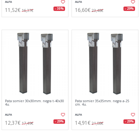
ALFA
ALFA
11,52€
16,60€
- 30%
- 29%
16,37€
23,48€
Pata somier 30x30mm. negra t-40x30
Pata somier 35x35mm. negra a-25
4u.
cm. 4u.
ALFA
ALFA
12,37€
14,91€
- 29%
- 29%
17,49€
21,08€