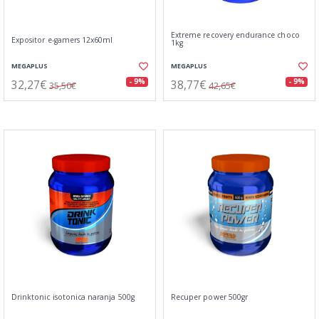
Extreme recovery endurance choco
Expositor e-gamers 12x60ml
1kg
MEGAPLUS
MEGAPLUS
32,27€
38,77€
- 9%
- 9%
35,50€
42,65€
Drinktonic isotonica naranja 500g
Recuper power 500gr