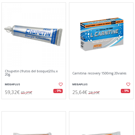
Chupetin (frutos del bosque)20u.x
Carnitina recovery 1500mg 20viales
20g.
MEGAPLUS
MEGAPLUS
59,32€
25,64€
- 9%
- 9%
65,25€
28,20€