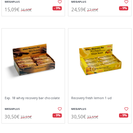
MEGAPLUS
MEGAPLUS
15,09€
24,59€
- 9%
- 9%
16,60€
27,05€
Exp. 18 whey recovery bar chocolate
Recovery fresh lemon 1 ud
MEGAPLUS
MEGAPLUS
30,50€
30,50€
- 9%
- 9%
33,55€
33,55€