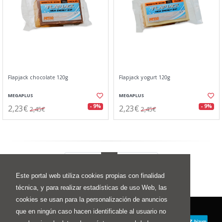
Flapjack chocolate 120g
Flapjack yogurt 120g
MEGAPLUS
MEGAPLUS
2,23€
2,23€
- 9%
- 9%
2,45€
2,45€
Anterior
1
Siguiente
Este portal web utiliza cookies propias con finalidad
técnica, y para realizar estadísticas de uso Web, las
cookies se usan para la personalización de anuncios
que en ningún caso hacen identificable al usuario no