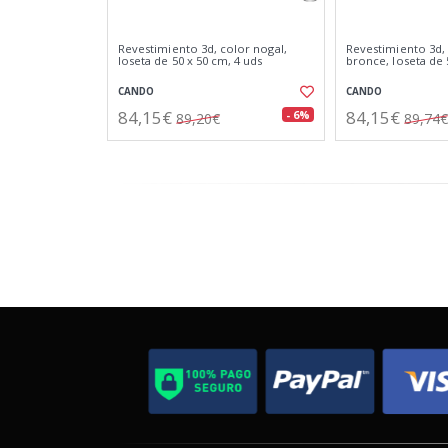
Revestimiento 3d, color nogal,
Revestimiento 3d,
loseta de 50 x 50 cm, 4 uds
bronce, loseta de 
CANDO
CANDO
84,15€
84,15€
- 6%
89,20€
89,74€