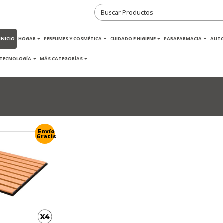
INICIO
HOGAR
PERFUMES Y COSMÉTICA
CUIDADO E HIGIENE
PARAFARMACIA
AUT
TECNOLOGÍA
MÁS CATEGORÍAS
Envío
Gratis